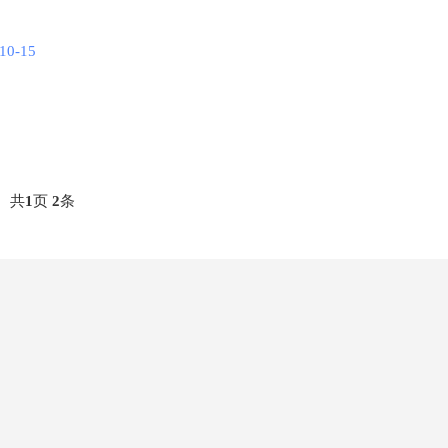
10-15
共
1
页
2
条