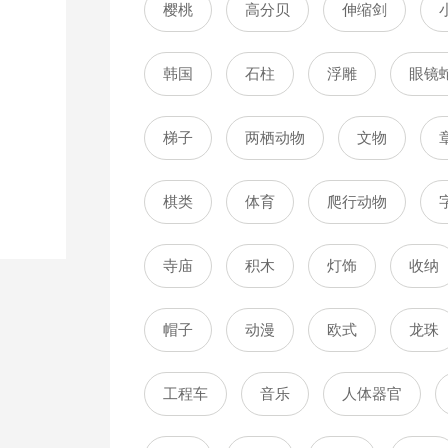
樱桃
高分贝
伸缩剑
韩国
石柱
浮雕
眼镜
梯子
两栖动物
文物
棋类
体育
爬行动物
寺庙
积木
灯饰
收纳
帽子
动漫
欧式
龙珠
工程车
音乐
人体器官