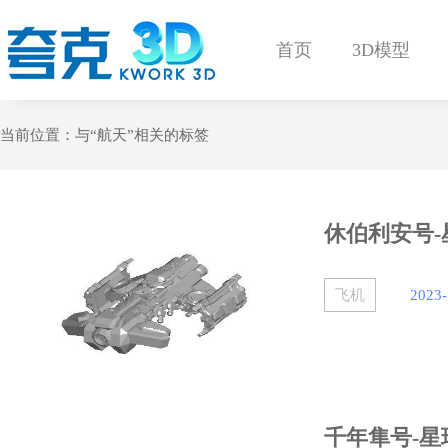
首页
3D模型
当前位置：与
“航天”
相关的标签
休伯利安号-
飞机
2023-
千年隼号-星