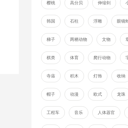
樱桃
高分贝
伸缩剑
韩国
石柱
浮雕
眼镜
梯子
两栖动物
文物
棋类
体育
爬行动物
寺庙
积木
灯饰
收纳
帽子
动漫
欧式
龙珠
工程车
音乐
人体器官